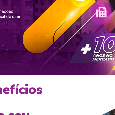
rmações
cil de usar.
efícios
o seu