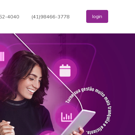
login
352-4040
(41)98466-3778