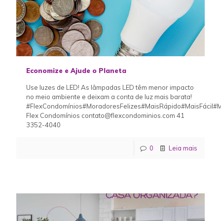
Economize e Ajude o Planeta
Use luzes de LED! As lâmpadas LED têm menor impacto
no meio ambiente e deixam a conta de luz mais barata!
#FlexCondomínios#MoradoresFelizes#MaisRápido#MaisFácil#M
Flex Condomínios contato@flexcondominios.com 41
3352-4040
0
Leia mais