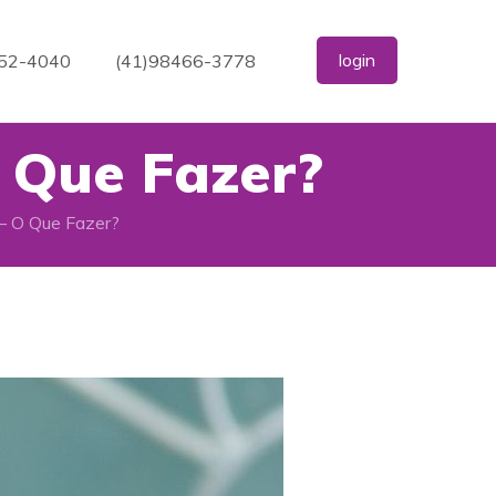
login
352-4040
(41)98466-3778
 Que Fazer?
– O Que Fazer?