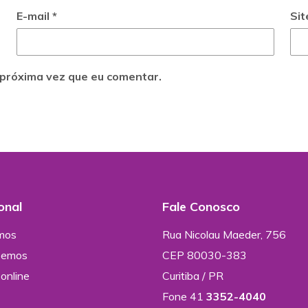
E-mail
*
Sit
próxima vez que eu comentar.
ional
Fale Conosco
mos
Rua Nicolau Maeder, 756
zemos
CEP 80030-383
online
Curitiba / PR
Fone 41
3352-4040