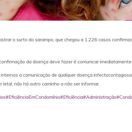
lastrar o surto do sarampo, que chegou a 1.226 casos confirma
confirmação da doença deve fazer é comunicar imediatamente a
s internos a comunicação de qualquer doença infectocontagios
r letal, não há outro caminho a não ser informar.
ios
#EficiênciaEmCondomínio
#Eficiência
#Administração
#Condo