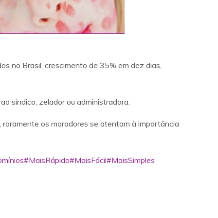
dos no Brasil, crescimento de 35% em dez dias,
o síndico, zelador ou administradora.
a, raramente os moradores se atentam à importância
mínios
#MaisRápido
#MaisFácil
#MaisSimples