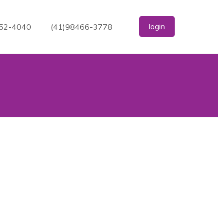
login
352-4040
(41)98466-3778