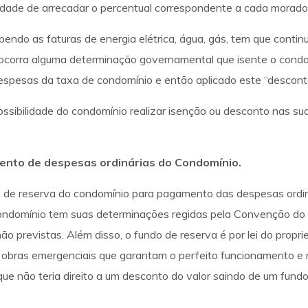
dade de arrecadar o percentual correspondente a cada morador
endo as faturas de energia elétrica, água, gás, tem que contin
 ocorra alguma determinação governamental que isente o cond
 despesas da taxa de condomínio e então aplicado este “descont
ssibilidade do condomínio realizar isenção ou desconto nas suas
ento de despesas ordinárias do Condomínio.
o de reserva do condomínio para pagamento das despesas ordin
condomínio tem suas determinações regidas pela Convenção do
previstas. Além disso, o fundo de reserva é por lei do proprie
ar obras emergenciais que garantam o perfeito funcionamento e
 que não teria direito a um desconto do valor saindo de um fundo