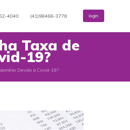
login
352-4040
(41)98466-3778
nha Taxa de
vid-19?
domínio Devido à Covid-19?