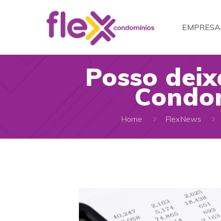
EMPRESA
Posso deix
Condom
Home
FlexNews