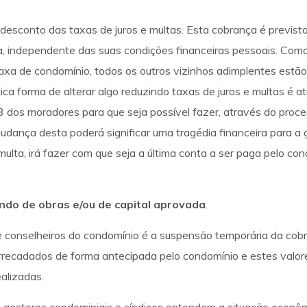
o desconto das taxas de juros e multas. Esta cobrança é prev
, independente das suas condições financeiras pessoais. Como
axa de condomínio, todos os outros vizinhos adimplentes est
ica forma de alterar algo reduzindo taxas de juros e multas é 
3 dos moradores para que seja possível fazer, através do pro
udança desta poderá significar uma tragédia financeira para a
ulta, irá fazer com que seja a última conta a ser paga pelo co
ndo de obras e/ou de capital aprovada
.
 e conselheiros do condomínio é a suspensão temporária da co
rrecadados de forma antecipada pelo condomínio e estes valo
alizadas.