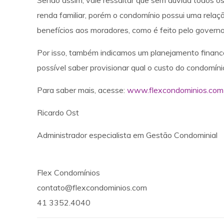
Sendo assim, vale ressaltar que sem dúvida todos o
renda familiar, porém o condomínio possui uma relaç
benefícios aos moradores, como é feito pelo governo
Por isso, também indicamos um planejamento financ
possível saber provisionar qual o custo do condomín
Para saber mais, acesse:
www.flexcondominios.com
Ricardo Ost
Administrador especialista em Gestão Condominial
Flex Condomínios
contato@flexcondominios.com
41 3352.4040