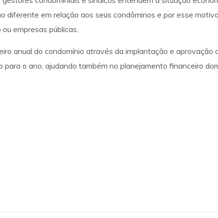
s gestores condominiais e síndicos entendem a situação econ
ão diferente em relação aos seus condôminos e por esse motivo,
 ou empresas públicas.
eiro anual do condomínio através da implantação e aprovação 
io para o ano, ajudando também no planejamento financeiro domé