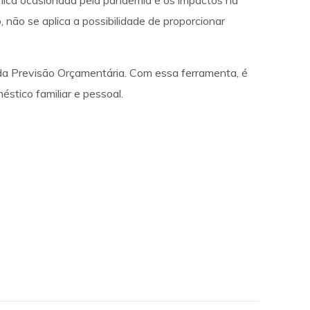
ômica ocasionada pela pandemia e os impactos na
 não se aplica a possibilidade de proporcionar
da Previsão Orçamentária. Com essa ferramenta, é
stico familiar e pessoal.